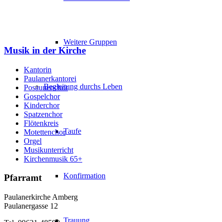
Weitere Gruppen
Musik in der Kirche
Kantorin
Paulanerkantorei
Begleitung durchs Leben
Posaunenchor
Gospelchor
Kinderchor
Spatzenchor
Flötenkreis
Taufe
Motettenchor
Orgel
Musikunterricht
Kirchenmusik 65+
Konfirmation
Pfarramt
Paulanerkirche Amberg
Paulanergasse 12
Trauung