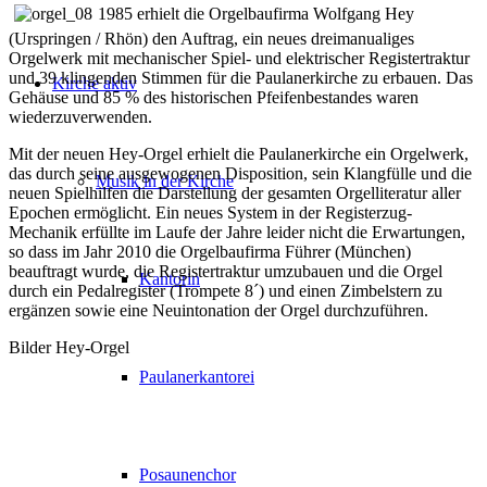
1985 erhielt die Orgelbaufirma Wolfgang Hey
(Urspringen / Rhön) den Auftrag, ein neues dreimanualiges
Orgelwerk mit mechanischer Spiel- und elektrischer Registertraktur
und 39 klingenden Stimmen für die Paulanerkirche zu erbauen. Das
Kirche aktiv
Gehäuse und 85 % des historischen Pfeifenbestandes waren
wiederzuverwenden.
Mit der neuen Hey-Orgel erhielt die Paulanerkirche ein Orgelwerk,
das durch seine ausgewogenen Disposition, sein Klangfülle und die
Musik in der Kirche
neuen Spielhilfen die Darstellung der gesamten Orgelliteratur aller
Epochen ermöglicht. Ein neues System in der Registerzug-
Mechanik erfüllte im Laufe der Jahre leider nicht die Erwartungen,
so dass im Jahr 2010 die Orgelbaufirma Führer (München)
beauftragt wurde, die Registertraktur umzubauen und die Orgel
Kantorin
durch ein Pedalregister (Trompete 8´) und einen Zimbelstern zu
ergänzen sowie eine Neuintonation der Orgel durchzuführen.
Bilder Hey-Orgel
Paulanerkantorei
Posaunenchor