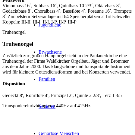
Pedalwerk
Violonbass 16´, Subbass 16´, Quintbass 10 2/3´, Oktavbass 8´,
Gedacktbass 8´, Choralbass 4´, Bassflöte 4´, Posaune 16´, Trompete
8´ Zimbelstern Setzeranlage mit 64 Speicherplätzen 2 Trittschweller
Koppeln: III-II, III-I, II-I, I-P, II-P, III-P
Jugendliche
Truhenorgel
Truhenorgel
Erwachsene
Z
usätzlich zur großen Hauptorgel steht in der Paulanerkirche eine
Truhenorgel der Firma Waldkircher Orgelbau, Jäger und Brommer
aus dem Jahre 2000. Das klangschöne und transportable Instrument
wird für kleinere Gottesdienstformen und bei Konzerten verwendet.
Familien
Disposition
Gedeckt 8′, Rohrflöte 4′, Prinzipal 2′, Quinte 2 2/3′, Terz 1 3/5′
Transponiereinrichtung von 440Hz auf 415Hz
Senioren
Gehörlose Menschen