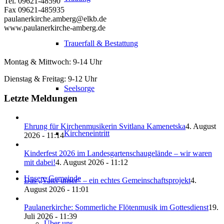
Tel. 09621-48590
Fax 09621-485935
paulanerkirche.amberg@elkb.de
www.paulanerkirche-amberg.de
Trauerfall & Bestattung
Montag & Mittwoch: 9-14 Uhr
Dienstag & Freitag: 9-12 Uhr
Seelsorge
Letzte Meldungen
Ehrung für Kirchenmusikerin Svitlana Kamenetska
4. August
Kircheneintritt
2026 - 11:14
Kinderfest 2026 im Landesgartenschaugelände – wir waren
mit dabei!
4. August 2026 - 11:12
Unsere Gemeinde
Das „Vater unser“ – ein echtes Gemeinschaftsprojekt
4.
August 2026 - 11:01
Paulanerkirche: Sommerliche Flötenmusik im Gottesdienst
19.
Juli 2026 - 11:39
Über uns