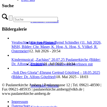
Suche
Pfarramt / Kontakt
Bildergalerie
Verabschiedung von Pfarrer Bernd Schindler (11. Juli 2026,
Kirchenvorstand
MSH, Bilder: Chr. Maser, K. Hog, A. Hog, S. Völkel, R.
Ostermeier)
12. Juli 2026 - 20:54
Kindermusical „Zachäus“ 20.07.25 Paulanerkirche (Bilder:
Dr. Alfons Götzfried)
21. Juli 2025 - 10:34
Ersatzleute und FunktionsträgerInnen mit
„Soli Deo Gloria“-Ehrung Gertrud Götzfried – 18.05.2025
(Bilder: Dr. Alfons Götzfried)
18. Mai 2025 - 18:03
© Paulanerkirche Amberg | Paulanergasse 12 | Tel. 09621-48590 |
beratender Stimme
Fax 09621-485935 | paulanerkirche.amberg@elkb.de |
www.paulanerkirche-amberg.de
Impressum
Datenschutz