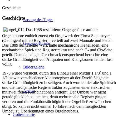
Geschichte
Geschichte
Losung des Tages
D
as 1988 restaurierte Orgelgehäuse auf der
Orgelempore enthielt zuerst ein Orgelwerk der Firma Steinmeyer
(Oettingen) mit 20 Registern, verteilt auf zwei Manuale und Pedal.
Gemeindebriefe
Das 1889 aufgestellte Werk hatte mechanische Kegelladen, eine
mechanische Spiel- und Registertraktur und nach C- und Cis-Seite
geteilt. Dem damaligen Geschmack entsprechend herrschte eine
starke Grundtönigkeit vor. Aliquoten und Klangkronen fehlten fast
völlig.
Bildergalerie
1973 wurde versucht, durch den Einbau einer Mixtur 1 1/3´ und 1
1/2´ sowie verschiedener Aliquotregister ab der Zweifußlage die
starke Grundtönigkeit zu beseitigen. Auch wurden der alte Spieltisch
und die mechanische Registertraktur zugunsten einer elektrischen
Archiv
mit zwei freien Kombinationen entfernt. Der Umbau war nicht
gerade glücklich zu nennen, denn mehrere alte Register gingen
verloren und die Funktionstüchtigkeit der Orgel ließ zu wünschen
übrig. So kam es nicht einmal 10 Jahre nach dem missglückten
Umbau zu Überlegungen eines Orgelneubaus.
Gottesdienste