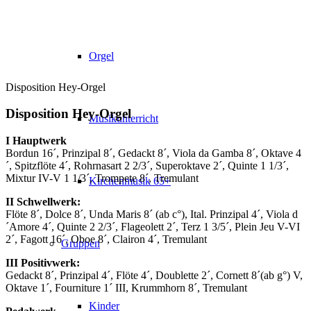
Orgel
Disposition Hey-Orgel
Disposition Hey-Orgel
Musikunterricht
I Hauptwerk
Bordun 16´, Prinzipal 8´, Gedackt 8´, Viola da Gamba 8´, Oktave 4
´, Spitzflöte 4´, Rohrnasart 2 2/3´, Superoktave 2´, Quinte 1 1/3´,
Mixtur IV-V 1 1/3´, Trompete 8´, Tremulant
Kirchenmusik 65+
II Schwellwerk:
Flöte 8´, Dolce 8´, Unda Maris 8´ (ab c°), Ital. Prinzipal 4´, Viola d
´Amore 4´, Quinte 2 2/3´, Flageolett 2´, Terz 1 3/5´, Plein Jeu V-VI
2´, Fagott 16´, Oboe 8´, Clairon 4´, Tremulant
Gruppen
III Positivwerk:
Gedackt 8´, Prinzipal 4´, Flöte 4´, Doublette 2´, Cornett 8´(ab g°) V,
Oktave 1´, Fourniture 1´ III, Krummhorn 8´, Tremulant
Kinder