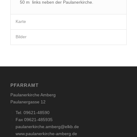
50 m links neben der Paulanerkirche.
Karte
Bilder
PFARRAMT
Paulanerkirche Amberg
Paulanergasse 12
Tel. 09621-48590
Fax 09621-485935
paulanerkirche.amberg@elkb.de
www.paulanerkirche-amberg.de