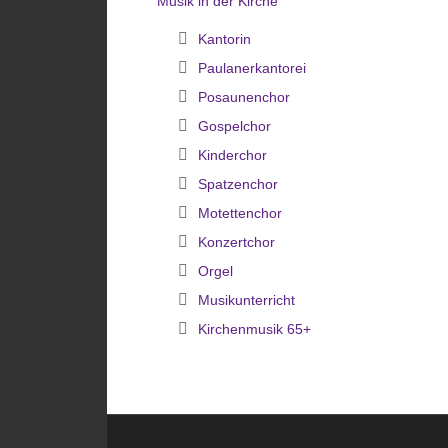
Musik in der Kirche
Kantorin
Paulanerkantorei
Posaunenchor
Gospelchor
Kinderchor
Spatzenchor
Motettenchor
Konzertchor
Orgel
Musikunterricht
Kirchenmusik 65+