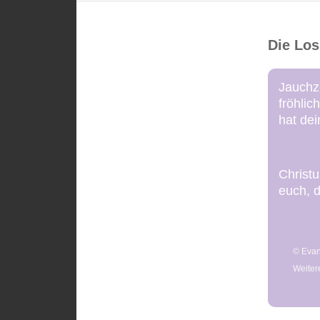
Die Lo
Jauchze
fröhli
hat de
Christ
euch, d
© Evan
Weiter