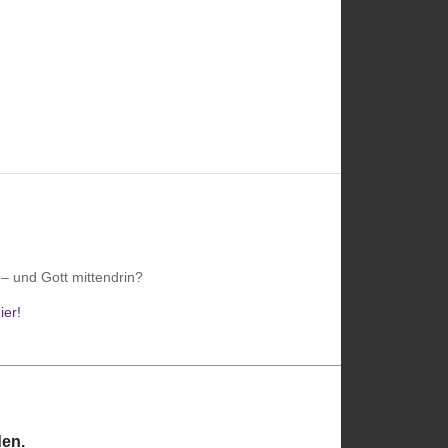
– und Gott mittendrin?
ier!
________________________________________________________
en.