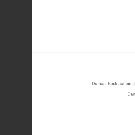
Du hast Bock auf ein J
Dan
____________________________________