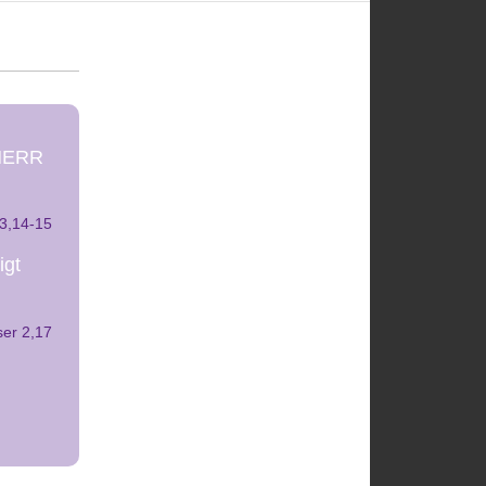
 HERR
 3,14-15
igt
er 2,17