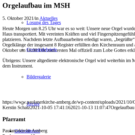
Orgelaufbau im MSH
5. Oktober 2021
/
in
Aktuelles
Losung des Tages
Heute Morgen um 8.25 Uhr war es so weit: Unsere neue Orgel wurde 
Haus transportiert. Mit vereinten Kräften und viel Fingerspitzenge
platzieren. Nachdem letzte Aufbauarbeiten erledigt waren, „begrüßte
Orgelklänge der insgesamt 8 Register erfüllten den Kirchenraum und 
Gemeindebriefe
Oktober um 16.00 Uhr zum ersten Mal offiziell zum Lobe Gottes erkl
Übrigens: Unsere altgediente elektronische Orgel wird weiterhin im
dem Instrument.
Bildergalerie
https://www.paulanerkirche-amberg.de/wp-content/uploads/2021/1
Archiv
Kerstin Schatz
2021-10-05 17:41:16
2021-10-13 11:07:47
Orgelaufba
Pfarramt
Paulanerkirche Amberg
Gottesdienste