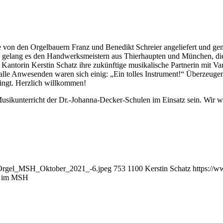
von den Orgelbauern Franz und Benedikt Schreier angeliefert und gem
fühl gelang es den Handwerksmeistern aus Thierhaupten und München, di
“ Kantorin Kerstin Schatz ihre zukünftige musikalische Partnerin mit 
alle Anwesenden waren sich einig: „Ein tolles Instrument!“ Überzeugen
ingt. Herzlich willkommen!
 Musikunterricht der Dr.-Johanna-Decker-Schulen im Einsatz sein. Wir
0/Orgel_MSH_Oktober_2021_-6.jpeg
753
1100
Kerstin Schatz
https://
u im MSH