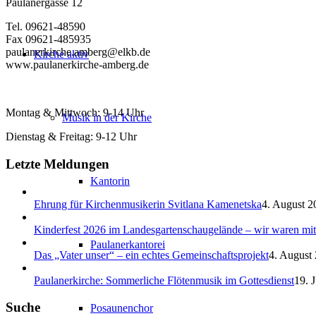
Paulanergasse 12
Tel. 09621-48590
Fax 09621-485935
paulanerkirche.amberg@elkb.de
Kirche aktiv
www.paulanerkirche-amberg.de
Montag & Mittwoch: 9-14 Uhr
Musik in der Kirche
Dienstag & Freitag: 9-12 Uhr
Letzte Meldungen
Kantorin
Ehrung für Kirchenmusikerin Svitlana Kamenetska
4. August 2
Kinderfest 2026 im Landesgartenschaugelände – wir waren mit
Paulanerkantorei
Das „Vater unser“ – ein echtes Gemeinschaftsprojekt
4. August 
Paulanerkirche: Sommerliche Flötenmusik im Gottesdienst
19. J
Suche
Posaunenchor