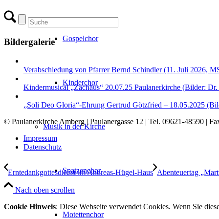
Gospelchor
Bildergalerie
Verabschiedung von Pfarrer Bernd Schindler (11. Juli 2026, M
Kinderchor
Kindermusical „Zachäus“ 20.07.25 Paulanerkirche (Bilder: Dr.
„Soli Deo Gloria“-Ehrung Gertrud Götzfried – 18.05.2025 (Bild
© Paulanerkirche Amberg | Paulanergasse 12 | Tel. 09621-48590 | 
Musik in der Kirche
Impressum
Datenschutz
Spatzenchor
Erntedankgottesdienst im Andreas-Hügel-Haus
Abenteuertag „Marti
Nach oben scrollen
Cookie Hinweis
: Diese Webseite verwendet Cookies. Wenn Sie dies
Motettenchor