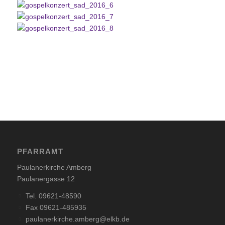
PFARRAMT
Paulanerkirche Amberg
Paulanergasse 12
Tel. 09621-48590
Fax 09621-485935
paulanerkirche.amberg@elkb.de