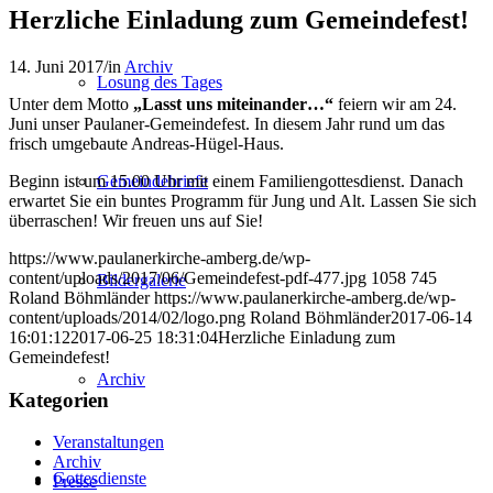
Herzliche Einladung zum Gemeindefest!
14. Juni 2017
/
in
Archiv
Losung des Tages
Unter dem Motto
„Lasst uns miteinander…“
feiern wir am 24.
Juni unser Paulaner-Gemeindefest. In diesem Jahr rund um das
frisch umgebaute Andreas-Hügel-Haus.
Beginn ist um 15.00 Uhr mit einem Familiengottesdienst. Danach
Gemeindebriefe
erwartet Sie ein buntes Programm für Jung und Alt. Lassen Sie sich
überraschen! Wir freuen uns auf Sie!
https://www.paulanerkirche-amberg.de/wp-
content/uploads/2017/06/Gemeindefest-pdf-477.jpg
1058
745
Bildergalerie
Roland Böhmländer
https://www.paulanerkirche-amberg.de/wp-
content/uploads/2014/02/logo.png
Roland Böhmländer
2017-06-14
16:01:12
2017-06-25 18:31:04
Herzliche Einladung zum
Gemeindefest!
Archiv
Kategorien
Veranstaltungen
Archiv
Gottesdienste
Presse