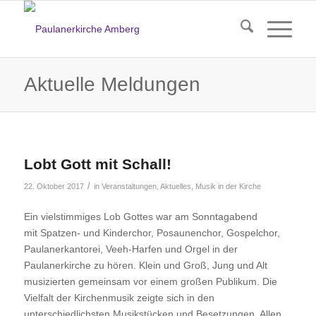
Aktuelle Meldungen
Lobt Gott mit Schall!
/
22. Oktober 2017
in
Veranstaltungen
,
Aktuelles
,
Musik in der Kirche
Ein vielstimmiges Lob Gottes war am Sonntagabend
mit
Spatzen- und Kinderchor, Posaunenchor, Gospelchor,
Paulanerkantorei, Veeh-Harfen und Orgel
in der
Paulanerkirche zu hören. Klein und Groß, Jung und Alt
musizierten gemeinsam vor einem großen Publikum. Die
Vielfalt der Kirchenmusik zeigte sich in den
unterschiedlichsten Musikstücken und Besetzungen. Allen