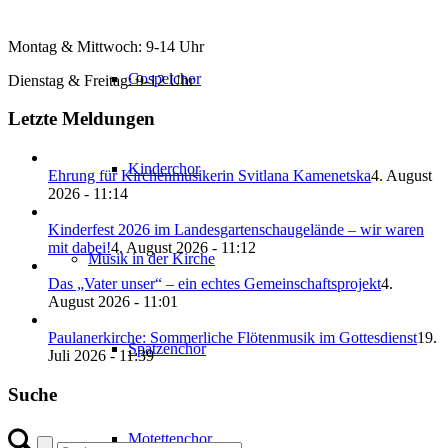
Montag & Mittwoch: 9-14 Uhr
Gospelchor
Dienstag & Freitag: 9-12 Uhr
Letzte Meldungen
Kinderchor
Ehrung für Kirchenmusikerin Svitlana Kamenetska
4. August
2026 - 11:14
Kinderfest 2026 im Landesgartenschaugelände – wir waren
mit dabei!
4. August 2026 - 11:12
Musik in der Kirche
Das „Vater unser“ – ein echtes Gemeinschaftsprojekt
4.
August 2026 - 11:01
Paulanerkirche: Sommerliche Flötenmusik im Gottesdienst
19.
Spatzenchor
Juli 2026 - 11:39
Suche
Motettenchor