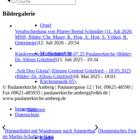
Bildergalerie
Orgel
Verabschiedung von Pfarrer Bernd Schindler (11. Juli 2026,
MSH, Bilder: Chr. Maser, K. Hog, A. Hog, S. Völkel, R.
Ostermeier)
12. Juli 2026 - 20:54
Musikunterricht
Kindermusical „Zachäus“ 20.07.25 Paulanerkirche (Bilder:
Dr. Alfons Götzfried)
21. Juli 2025 - 10:34
„Soli Deo Gloria“-Ehrung Gertrud Götzfried – 18.05.2025
(Bilder: Dr. Alfons Götzfried)
18. Mai 2025 - 18:03
Kirchenmusik 65+
© Paulanerkirche Amberg | Paulanergasse 12 | Tel. 09621-48590 |
Fax 09621-485935 | paulanerkirche.amberg@elkb.de |
www.paulanerkirche-amberg.de
Impressum
Gruppen
Datenschutz
Himmelfahrt mit Wanderung nach Ammerthal
Ökumenisches Fest
im Martin-Schalling-Haus
Kinder