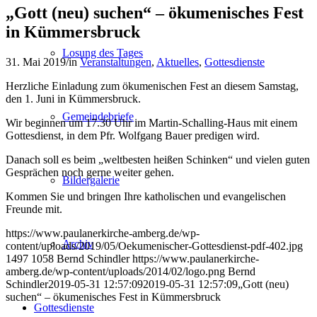
„Gott (neu) suchen“ – ökumenisches Fest
in Kümmersbruck
Losung des Tages
31. Mai 2019
/
in
Veranstaltungen
,
Aktuelles
,
Gottesdienste
Herzliche Einladung zum ökumenischen Fest an diesem Samstag,
den 1. Juni in Kümmersbruck.
Gemeindebriefe
Wir beginnen um 17.30 Uhr im Martin-Schalling-Haus mit einem
Gottesdienst, in dem Pfr. Wolfgang Bauer predigen wird.
Danach soll es beim „weltbesten heißen Schinken“ und vielen guten
Gesprächen noch gerne weiter gehen.
Bildergalerie
Kommen Sie und bringen Ihre katholischen und evangelischen
Freunde mit.
https://www.paulanerkirche-amberg.de/wp-
Archiv
content/uploads/2019/05/Oekumenischer-Gottesdienst-pdf-402.jpg
1497
1058
Bernd Schindler
https://www.paulanerkirche-
amberg.de/wp-content/uploads/2014/02/logo.png
Bernd
Schindler
2019-05-31 12:57:09
2019-05-31 12:57:09
„Gott (neu)
suchen“ – ökumenisches Fest in Kümmersbruck
Gottesdienste