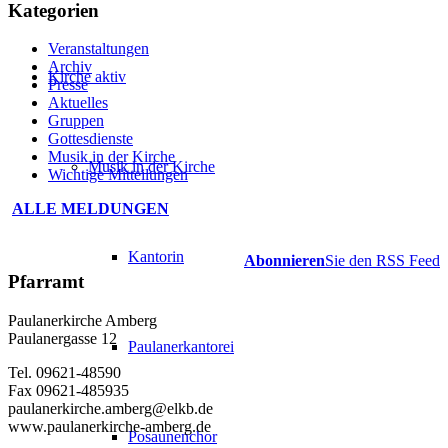
Kategorien
Veranstaltungen
Archiv
Kirche aktiv
Presse
Aktuelles
Gruppen
Gottesdienste
Musik in der Kirche
Musik in der Kirche
Wichtige Mitteilungen
ALLE MELDUNGEN
Kantorin
Abonnieren
Sie den RSS Feed
Pfarramt
Paulanerkirche Amberg
Paulanergasse 12
Paulanerkantorei
Tel. 09621-48590
Fax 09621-485935
paulanerkirche.amberg@elkb.de
www.paulanerkirche-amberg.de
Posaunenchor