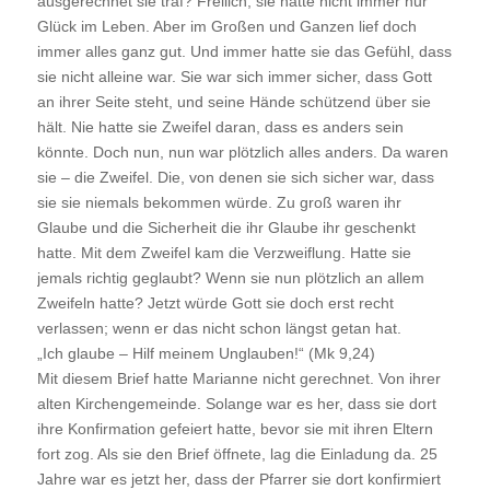
ausgerechnet sie traf? Freilich, sie hatte nicht immer nur
Glück im Leben. Aber im Großen und Ganzen lief doch
immer alles ganz gut. Und immer hatte sie das Gefühl, dass
sie nicht alleine war. Sie war sich immer sicher, dass Gott
an ihrer Seite steht, und seine Hände schützend über sie
hält. Nie hatte sie Zweifel daran, dass es anders sein
könnte. Doch nun, nun war plötzlich alles anders. Da waren
sie – die Zweifel. Die, von denen sie sich sicher war, dass
sie sie niemals bekommen würde. Zu groß waren ihr
Glaube und die Sicherheit die ihr Glaube ihr geschenkt
hatte. Mit dem Zweifel kam die Verzweiflung. Hatte sie
jemals richtig geglaubt? Wenn sie nun plötzlich an allem
Zweifeln hatte? Jetzt würde Gott sie doch erst recht
verlassen; wenn er das nicht schon längst getan hat.
„Ich glaube – Hilf meinem Unglauben!“ (Mk 9,24)
Mit diesem Brief hatte Marianne nicht gerechnet. Von ihrer
alten Kirchengemeinde. Solange war es her, dass sie dort
ihre Konfirmation gefeiert hatte, bevor sie mit ihren Eltern
fort zog. Als sie den Brief öffnete, lag die Einladung da. 25
Jahre war es jetzt her, dass der Pfarrer sie dort konfirmiert