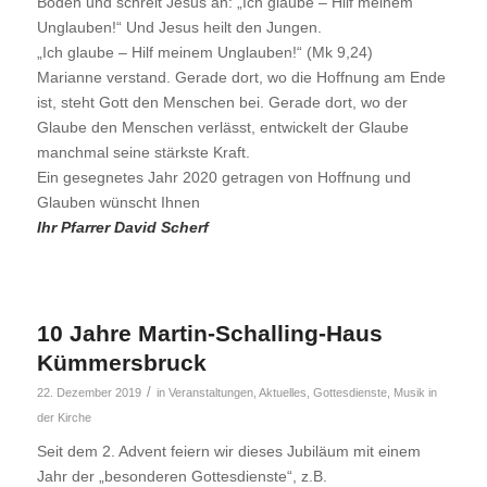
Boden und schreit Jesus an: „Ich glaube – Hilf meinem
Unglauben!“ Und Jesus heilt den Jungen.
„Ich glaube – Hilf meinem Unglauben!“ (Mk 9,24)
Marianne verstand. Gerade dort, wo die Hoffnung am Ende
ist, steht Gott den Menschen bei. Gerade dort, wo der
Glaube den Menschen verlässt, entwickelt der Glaube
manchmal seine stärkste Kraft.
Ein gesegnetes Jahr 2020 getragen von Hoffnung und
Glauben wünscht Ihnen
Ihr Pfarrer David Scherf
10 Jahre Martin-Schalling-Haus
Kümmersbruck
/
22. Dezember 2019
in
Veranstaltungen
,
Aktuelles
,
Gottesdienste
,
Musik in
der Kirche
Seit dem 2. Advent feiern wir dieses Jubiläum mit einem
Jahr der „besonderen Gottesdienste“, z.B.