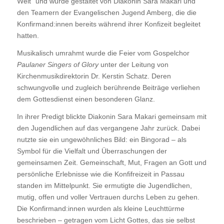
Welt“ und wurde gestaltet von Diakonin Sara Makari und
den Teamern der Evangelischen Jugend Amberg, die die
Konfirmand:innen bereits während ihrer Konfizeit begleitet
hatten.
Musikalisch umrahmt wurde die Feier vom Gospelchor
Paulaner Singers of Glory
unter der Leitung von
Kirchenmusikdirektorin Dr. Kerstin Schatz. Deren
schwungvolle und zugleich berührende Beiträge verliehen
dem Gottesdienst einen besonderen Glanz.
In ihrer Predigt blickte Diakonin Sara Makari gemeinsam mit
den Jugendlichen auf das vergangene Jahr zurück. Dabei
nutzte sie ein ungewöhnliches Bild: ein Bingorad – als
Symbol für die Vielfalt und Überraschungen der
gemeinsamen Zeit. Gemeinschaft, Mut, Fragen an Gott und
persönliche Erlebnisse wie die Konfifreizeit in Passau
standen im Mittelpunkt. Sie ermutigte die Jugendlichen,
mutig, offen und voller Vertrauen durchs Leben zu gehen.
Die Konfirmand:innen wurden als kleine Leuchttürme
beschrieben – getragen vom Licht Gottes, das sie selbst