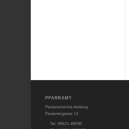
PFARRAMT
Paulanerkirche Amberg
Paulanergasse 12
Tel. 09621-48590