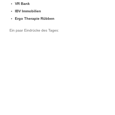
VR Bank
IBV Immobilien
Ergo Therapie Rübben
Ein paar Eindrücke des Tages: