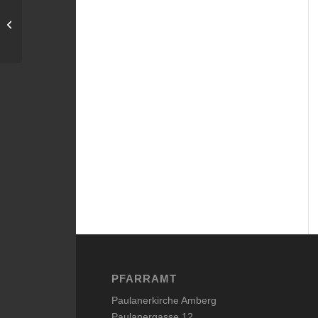
„Jesu, meine Freude“
Chor- und Orgelkonzert
PFARRAMT
Paulanerkirche Amberg
Paulanergasse 12