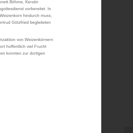
nnett Böhme, Kerstin
ottesdienst vorbereitet. In
n Weizenkorn hindurch muss,
rtrud Götzfried begleiteten
anzaktion von Weizenkörnern
t hoffentlich viel Frucht
men konnten zur dortigen