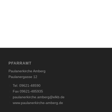
PFARRAMT
Paulanerkirche Amberg
Paulanergasse 12
Tel. 09621-48590
Fax 09621-485935
paulanerkirche.amberg@elkb.de
www.paulanerkirche-amberg.de