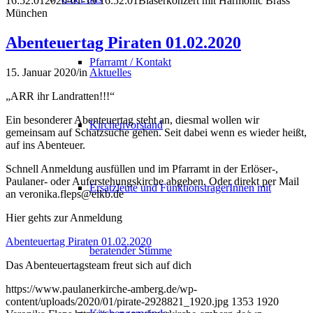
16:52:01
2020-01-19 16:52:01
Bläserkonzert mit Harmonic Brass
München
Abenteuertag Piraten 01.02.2020
Pfarramt / Kontakt
15. Januar 2020
/
in
Aktuelles
„ARR ihr Landratten!!!“
Ein besonderer Abenteuertag steht an, diesmal wollen wir
Kirchenvorstand
gemeinsam auf Schatzsuche gehen. Seit dabei wenn es wieder heißt,
auf ins Abenteuer.
Schnell Anmeldung ausfüllen und im Pfarramt in der Erlöser-,
Paulaner- oder Auferstehungskirche abgeben. Oder direkt per Mail
Ersatzleute und FunktionsträgerInnen mit
an veronika.fleps@elkb.de
Hier gehts zur Anmeldung
Abenteuertag Piraten 01.02.2020
beratender Stimme
Das Abenteuertagsteam freut sich auf dich
https://www.paulanerkirche-amberg.de/wp-
content/uploads/2020/01/pirate-2928821_1920.jpg
1353
1920