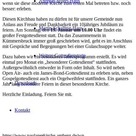
Andreas-Hügel-Haus
wenn sie diese moderne Kirche zum ersten Mal betreten bzw. noch
besser: erleben.
Diesen Kirchbau haben zu dürfen ist für unsere Gemeinde nun
Anlass aus Freude und Dankbarkeit ein 10jähriges Jubiläum zu
Martin-Schalling-Haus
feiern. Am Sonntag, den
19. Januar um 10.00 Uhr
findet ein
großer Festgottesdienst statt. Da das Zusammensein in
Kümmersbruck immer groß geschrieben wird, geht es im Anschluss
mit Gespräche und Begegnungen bei einer Gulaschsuppe weiter.
Weitere Gottesdienstorte
Dazu haben wir ein besonderes Jahresprogramm erstellt. Es wird
einmal pro Monat ein „besonderer Gottesdienst“ stattfinden.
Außergewöhnlich entweder in Form oder Inhalt. So wird neben
Open Air- auch ein James-Bond-Gottesdienst zu erleben sein, neben
Gospelgottesdienst auch ein Orgelweihfest stattfinden. Ein ganzes
Downloads
Jahr lang besondere Feiern in dieser besonderen Kirche.
Herzliche Einladung. Feiern Sie mit.
Kontakt
https://www.paulanerkirche-amberg.de/wp-