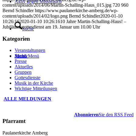
Aktiv gegen Missbrauch
content/uploads/2014/06/Martin-Schalling-Haus_015.jpg
720
960
Bernd Schindler
https://www.paulanerkirche-amberg.de/wp-
content/uploads/2014/02/logo.png
Bernd Schindler
2020-01-10
10:26:16
2020-01-10 10:26:16
10 Jahre Martin-Schalling-Haus! –
Jubiläumsgottesdienst am 19. Januar um 10.00 Uhr
Suche
Kategorien
Veranstaltungen
Archiv
Menü
Menü
Presse
Aktuelles
Gruppen
Gottesdienste
Musik in der Kirche
Wichtige Mitteilungen
ALLE MELDUNGEN
Abonnieren
Sie den RSS Feed
Pfarramt
Paulanerkirche Amberg