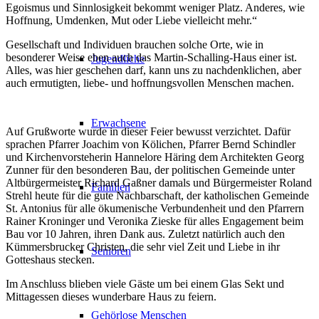
Egoismus und Sinnlosigkeit bekommt weniger Platz. Anderes, wie
Hoffnung, Umdenken, Mut oder Liebe vielleicht mehr.“
Gesellschaft und Individuen brauchen solche Orte, wie in
besonderer Weise eben auch das Martin-Schalling-Haus einer ist.
Jugendliche
Alles, was hier geschehen darf, kann uns zu nachdenklichen, aber
auch ermutigten, liebe- und hoffnungsvollen Menschen machen.
Erwachsene
Auf Grußworte wurde in dieser Feier bewusst verzichtet. Dafür
sprachen Pfarrer Joachim von Kölichen, Pfarrer Bernd Schindler
und Kirchenvorsteherin Hannelore Häring dem Architekten Georg
Zunner für den besonderen Bau, der politischen Gemeinde unter
Altbürgermeister Richard Gaßner damals und Bürgermeister Roland
Familien
Strehl heute für die gute Nachbarschaft, der katholischen Gemeinde
St. Antonius für alle ökumenische Verbundenheit und den Pfarrern
Rainer Kroninger und Veronika Zieske für alles Engagement beim
Bau vor 10 Jahren, ihren Dank aus. Zuletzt natürlich auch den
Kümmersbrucker Christen, die sehr viel Zeit und Liebe in ihr
Senioren
Gotteshaus stecken.
Im Anschluss blieben viele Gäste um bei einem Glas Sekt und
Mittagessen dieses wunderbare Haus zu feiern.
Gehörlose Menschen