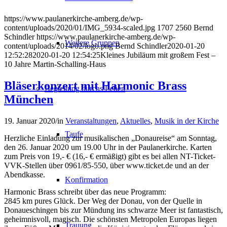
https://www.paulanerkirche-amberg.de/wp-
content/uploads/2020/01/IMG_5934-scaled.jpg
1707
2560
Bernd
Schindler
https://www.paulanerkirche-amberg.de/wp-
Weitere Gruppen
content/uploads/2014/02/logo.png
Bernd Schindler
2020-01-20
12:52:28
2020-01-20 12:54:25
Kleines Jubiläum mit großem Fest –
10 Jahre Martin-Schalling-Haus
Bläserkonzert mit Harmonic Brass
Begleitung durchs Leben
München
19. Januar 2020
/
in
Veranstaltungen
,
Aktuelles
,
Musik in der Kirche
Taufe
Herzliche Einladung zur musikalischen „Donaureise“ am Sonntag,
den 26. Januar 2020 um 19.00 Uhr in der Paulanerkirche. Karten
zum Preis von 19,- € (16,- € ermäßigt) gibt es bei allen NT-Ticket-
VVK-Stellen über 0961/85-550, über www.ticket.de und an der
Abendkasse.
Konfirmation
Harmonic Brass schreibt über das neue Programm:
2845 km pures Glück. Der Weg der Donau, von der Quelle in
Donaueschingen bis zur Mündung ins schwarze Meer ist fantastisch,
geheimnisvoll, magisch. Die schönsten Metropolen Europas liegen
Trauung