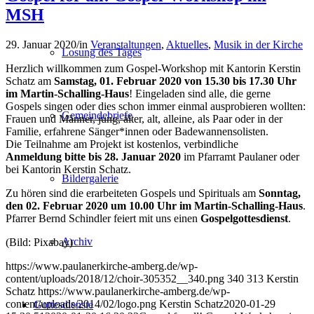
MSH
29. Januar 2020
/
in
Veranstaltungen
,
Aktuelles
,
Musik in der Kirche
Losung des Tages
Herzlich willkommen zum Gospel-Workshop mit Kantorin Kerstin
Schatz am
Samstag, 01. Februar 2020 von 15.30 bis 17.30 Uhr
im Martin-Schalling-Haus
! Eingeladen sind alle, die gerne
Gospels singen oder dies schon immer einmal ausprobieren wollten:
Gemeindebriefe
Frauen und Männer, jung, älter, alt, alleine, als Paar oder in der
Familie, erfahrene Sänger*innen oder Badewannensolisten.
Die Teilnahme am Projekt ist kostenlos, verbindliche
Anmeldung bitte bis 28. Januar 2020
im Pfarramt Paulaner oder
bei Kantorin Kerstin Schatz.
Bildergalerie
Zu hören sind die erarbeiteten Gospels und Spirituals am
Sonntag,
den 02. Februar 2020 um 10.00 Uhr im Martin-Schalling-Haus
.
Pfarrer Bernd Schindler feiert mit uns einen
Gospelgottesdienst
.
Archiv
(Bild: Pixabay)
https://www.paulanerkirche-amberg.de/wp-
content/uploads/2018/12/choir-305352__340.png
340
313
Kerstin
Schatz
https://www.paulanerkirche-amberg.de/wp-
content/uploads/2014/02/logo.png
Kerstin Schatz
2020-01-29
Gottesdienste