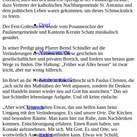
dazu Vertreter der katholischen Nachbargemeinde St. Antonius und
dem politischen Leben waren gekommen, um dieses Schmuckstück
zu feiern.
Orgel
Der Fest-Gottesdienst wurde vom Posaunenchor der
Paulanergemeinde und Kantorin Kerstin Schatz musikalisch
gestaltet.
In seiner Predigt ging Pfarrer Bernd Schindler auf die
Musikunterricht
Veränderungen des Lebens ein. Diese geschehen im
gesellschaftlichen und privaten Bereich, und fordern uns heraus gute
Wege zu finden. Die Haltung: „Früher war Alles besser“ ist zwar
leicht, aber nur wenig hilfreich.
Kirchenmusik 65+
Im Brief an die Gemeinde in Rom wünscht sich Paulus Christen, die
„sich nicht den Maßstäben der Welt anpassen, sondern ihr Denken
und Handeln immer wieder neu auf Gott hin ausrichten.“ Das sei
laut Schindler lebenslange Aufgabe. Und oft keine einfache.
Gruppen
„Aber wir Christen haben Etwas, das uns helfen kann beim
Umgang mit den Veränderungen. Es sind
unsere Orte
. Die Kirchen
sind besondere Räume. Man kann hier zur Ruhe, zum Nachdenken
kommen. Entschleunigung erfahren. Einen Raum haben, um
Kontakt aufzunehmen. Mit sich. Mit Gott. Es sind Orte, wo
Kinder
wortwörtlich Austausch stattfinden kann. Etwas wie Schuld,