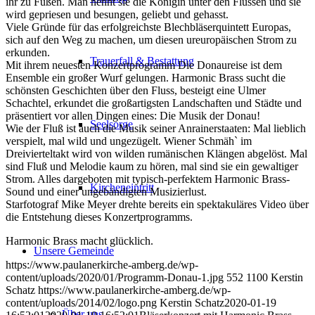
ihr zu Füßen. Man nennt sie die Königin unter den Flüssen und sie
wird gepriesen und besungen, geliebt und gehasst.
Viele Gründe für das erfolgreichste Blechbläserquintett Europas,
sich auf den Weg zu machen, um diesen ureuropäischen Strom zu
erkunden.
Trauerfall & Bestattung
Mit ihrem neuesten Konzertprogramm Die Donaureise ist dem
Ensemble ein großer Wurf gelungen. Harmonic Brass sucht die
schönsten Geschichten über den Fluss, besteigt eine Ulmer
Schachtel, erkundet die großartigsten Landschaften und Städte und
präsentiert vor allen Dingen eines: Die Musik der Donau!
Seelsorge
Wie der Fluß ist auch die Musik seiner Anrainerstaaten: Mal lieblich
verspielt, mal wild und ungezügelt. Wiener Schmäh` im
Dreivierteltakt wird von wilden rumänischen Klängen abgelöst. Mal
sind Fluß und Melodie kaum zu hören, mal sind sie ein gewaltiger
Strom. Alles dargeboten mit typisch-perfektem Harmonic Brass-
Kircheneintritt
Sound und einer ungebändigten Musizierlust.
Starfotograf Mike Meyer drehte bereits ein spektakuläres Video über
die Entstehung dieses Konzertprogramms.
Harmonic Brass macht glücklich.
Unsere Gemeinde
https://www.paulanerkirche-amberg.de/wp-
content/uploads/2020/01/Programm-Donau-1.jpg
552
1100
Kerstin
Schatz
https://www.paulanerkirche-amberg.de/wp-
content/uploads/2014/02/logo.png
Kerstin Schatz
2020-01-19
Über uns