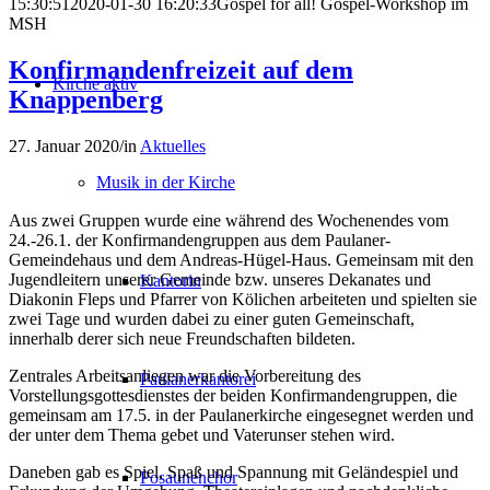
15:30:51
2020-01-30 16:20:33
Gospel for all! Gospel-Workshop im
MSH
Konfirmandenfreizeit auf dem
Kirche aktiv
Knappenberg
27. Januar 2020
/
in
Aktuelles
Musik in der Kirche
Aus zwei Gruppen wurde eine während des Wochenendes vom
24.-26.1. der Konfirmandengruppen aus dem Paulaner-
Gemeindehaus und dem Andreas-Hügel-Haus. Gemeinsam mit den
Jugendleitern unserer Gemeinde bzw. unseres Dekanates und
Kantorin
Diakonin Fleps und Pfarrer von Kölichen arbeiteten und spielten sie
zwei Tage und wurden dabei zu einer guten Gemeinschaft,
innerhalb derer sich neue Freundschaften bildeten.
Zentrales Arbeitsanliegen war die Vorbereitung des
Paulanerkantorei
Vorstellungsgottesdienstes der beiden Konfirmandengruppen, die
gemeinsam am 17.5. in der Paulanerkirche eingesegnet werden und
der unter dem Thema gebet und Vaterunser stehen wird.
Daneben gab es Spiel, Spaß und Spannung mit Geländespiel und
Posaunenchor