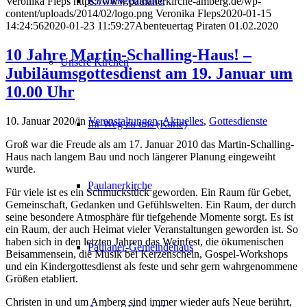
Kirchengemeinde
Veronika Fleps
https://www.paulanerkirche-amberg.de/wp-
content/uploads/2014/02/logo.png
Veronika Fleps
2020-01-15
14:24:56
2020-01-23 11:59:27
Abenteuertag Piraten 01.02.2020
10 Jahre Martin-Schalling-Haus! –
Unsere Kirchen
Jubiläumsgottesdienst am 19. Januar um
10.00 Uhr
10. Januar 2020
/
in
Veranstaltungen
,
Aktuelles
,
Gottesdienste
Ihr Weg zu uns (Karte)
Groß war die Freude als am 17. Januar 2010 das Martin-Schalling-
Haus nach langem Bau und noch längerer Planung eingeweiht
wurde.
Paulanerkirche
Für viele ist es ein Schmuckstück geworden. Ein Raum für Gebet,
Gemeinschaft, Gedanken und Gefühlswelten. Ein Raum, der durch
seine besondere Atmosphäre für tiefgehende Momente sorgt. Es ist
ein Raum, der auch Heimat vieler Veranstaltungen geworden ist. So
haben sich in den letzten Jahren das Weinfest, die ökumenischen
Paulaner-Gemeindehaus
Beisammensein, die Musik bei Kerzenschein, Gospel-Workshops
und ein Kindergottesdienst als feste und sehr gern wahrgenommene
Größen etabliert.
Christen in und um Amberg sind immer wieder aufs Neue berührt,