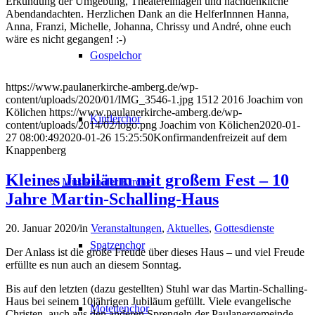
Erkundung der Umgebung, Theatereinlagen und nachdenkliche
Abendandachten. Herzlichen Dank an die HelferInnnen Hanna,
Anna, Franzi, Michelle, Johanna, Chrissy und André, ohne euch
wäre es nicht gegangen! :-)
Gospelchor
https://www.paulanerkirche-amberg.de/wp-
content/uploads/2020/01/IMG_3546-1.jpg
1512
2016
Joachim von
Kölichen
https://www.paulanerkirche-amberg.de/wp-
Kinderchor
content/uploads/2014/02/logo.png
Joachim von Kölichen
2020-01-
27 08:00:49
2020-01-26 15:25:50
Konfirmandenfreizeit auf dem
Knappenberg
Kleines Jubiläum mit großem Fest – 10
Musik in der Kirche
Jahre Martin-Schalling-Haus
20. Januar 2020
/
in
Veranstaltungen
,
Aktuelles
,
Gottesdienste
Spatzenchor
Der Anlass ist die große Freude über dieses Haus – und viel Freude
erfüllte es nun auch an diesem Sonntag.
Bis auf den letzten (dazu gestellten) Stuhl war das Martin-Schalling-
Haus bei seinem 10jährigen Jubiläum gefüllt. Viele evangelische
Motettenchor
Christen, auch aus den anderen Sprengeln der Paulanergemeinde,