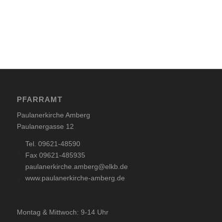
PFARRAMT
Paulanerkirche Amberg
Paulanergasse 12
Tel. 09621-48590
Fax 09621-485935
paulanerkirche.amberg@elkb.de
www.paulanerkirche-amberg.de
Montag & Mittwoch: 9-14 Uhr