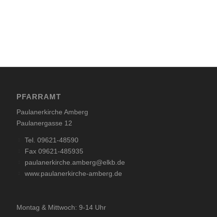
PFARRAMT
Paulanerkirche Amberg
Paulanergasse 12
Tel. 09621-48590
Fax 09621-485935
paulanerkirche.amberg@elkb.de
www.paulanerkirche-amberg.de
Montag & Mittwoch: 9-14 Uhr